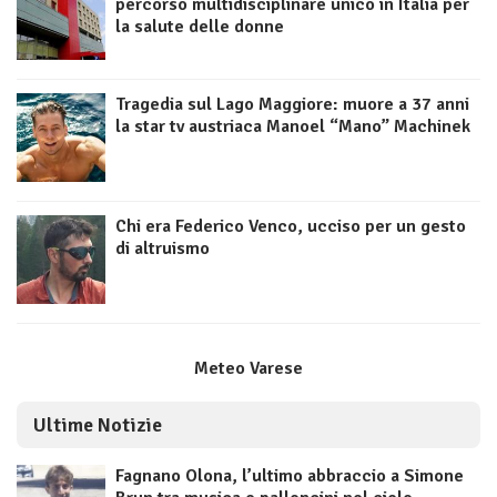
percorso multidisciplinare unico in Italia per
la salute delle donne
Tragedia sul Lago Maggiore: muore a 37 anni
la star tv austriaca Manoel “Mano” Machinek
Chi era Federico Venco, ucciso per un gesto
di altruismo
Meteo Varese
Ultime Notizie
Fagnano Olona, l’ultimo abbraccio a Simone