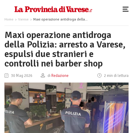
Home
Varese
Maxi operazione antidroga della Polizia: arresto a Varese, espulsi due stranieri e controlli nei barber shop
Maxi operazione antidroga
della Polizia: arresto a Varese,
espulsi due stranieri e
controlli nei barber shop
30 Mag 2026
di
Redazione
2 min di lettura