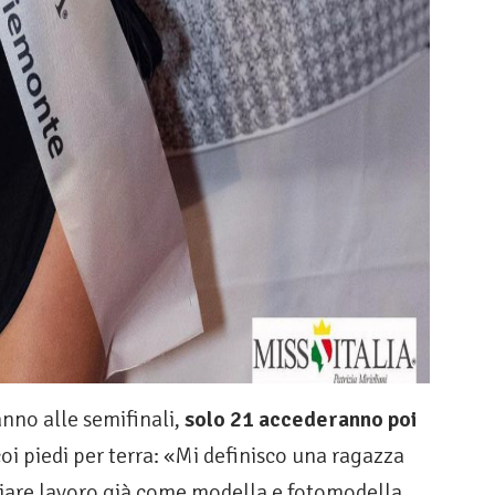
nno alle semifinali,
solo 21 accederanno poi
oi piedi per terra: «Mi definisco una ragazza
diare lavoro già come modella e fotomodella,