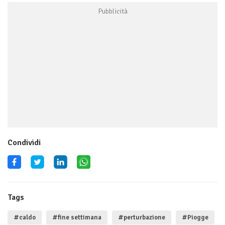
Condividi
Tags
#caldo
#fine settimana
#perturbazione
#Piogge