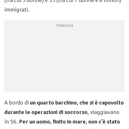
(tra cui 5 donne) e 33 (tra cui 7 donne e 8 minori)
immigrati.
A bordo di
un quarto barchino, che si è capovolto
durante le operazioni di soccorso
, viaggiavano
in 56.
Per un uomo, finito in mare, non c’è stato