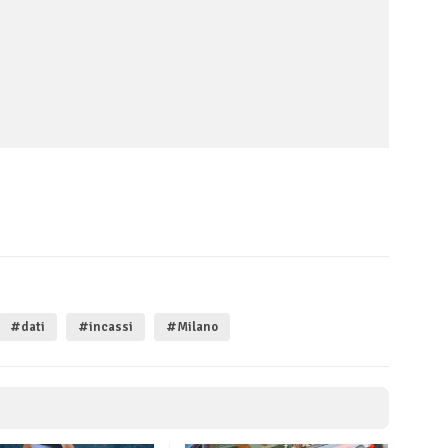
#dati
#incassi
#Milano