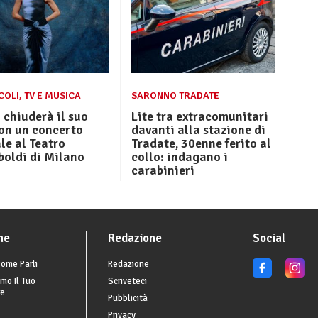
OLI, TV E MUSICA
SARONNO TRADATE
chiuderà il suo
Lite tra extracomunitari
on un concerto
davanti alla stazione di
le al Teatro
Tradate, 30enne ferito al
boldi di Milano
collo: indagano i
carabinieri
he
Redazione
Social
ome Parli
Redazione
mo Il Tuo
Scriveteci
re
Pubblicità
Privacy