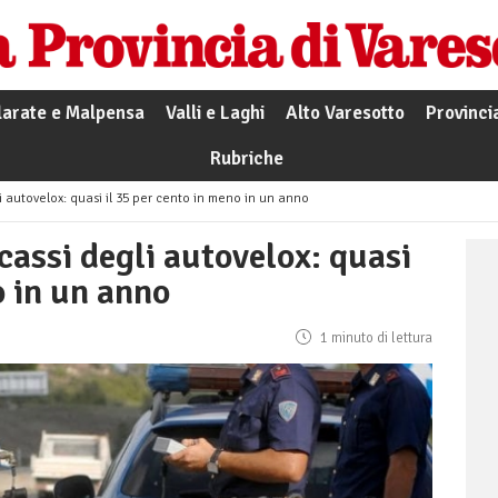
larate e Malpensa
Valli e Laghi
Alto Varesotto
Provinci
Rubriche
li autovelox: quasi il 35 per cento in meno in un anno
ncassi degli autovelox: quasi
o in un anno
1 minuto di lettura