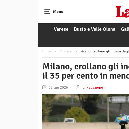
Menu
Varese
Busto e Valle Olona
Gal
Home
Cronaca
Milano, crollano gli incassi deg
Milano, crollano gli i
il 35 per cento in men
02 Giu 2026
di
Redazione