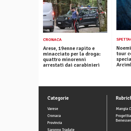
SPETTAC
CRONACA
Noemi 
Arese, 19enne rapito e
tour c
minacciato per la droga:
specia
quattro minorenni
Arcim
arrestati dai carabinieri
Categorie
Rubric
Varese
Mangia C
Cronaca
Progettia
Benesse
Provincia
Saronno Tradate