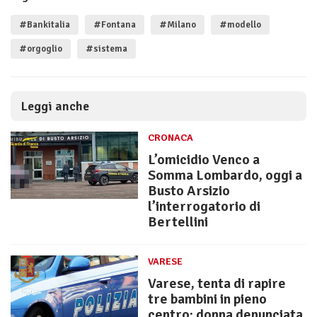
#Bankitalia
#Fontana
#Milano
#modello
#orgoglio
#sistema
Leggi anche
CRONACA
L’omicidio Venco a
Somma Lombardo, oggi a
Busto Arsizio
l’interrogatorio di
Bertellini
VARESE
Varese, tenta di rapire
tre bambini in pieno
centro: donna denunciata