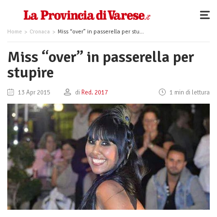
Home
Cronaca
Miss “over” in passerella per stupire
Miss “over” in passerella per
stupire
13 Apr 2015
di
Red. 2017
1 min di lettura