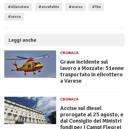
#Allenatore
#encefalite
#morso
#Tbe
#zecca
Leggi anche
CRONACA
Grave incidente sul
lavoro a Mozzate: 51enne
trasportato in elicottero
a Varese
CRONACA
Accise sul diesel
prorogate al 25 agosto, e
dal Consiglio dei Ministri
fondi per i Campi Flegrei