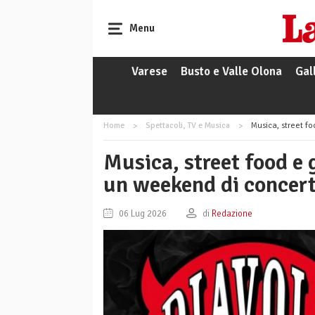
Menu
Varese
Busto e Valle Olona
Gal
Home
Spettacoli, TV e Musica
Musica, street foo
Musica, street food e 
un weekend di concerti
06 Lug 2026
di
Redazione