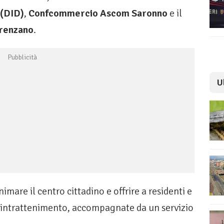
 (DID)
,
Confcommercio Ascom Saronno
e il
erenzano
.
U
nimare il centro cittadino e offrire a residenti e
ll’intrattenimento, accompagnate da un servizio