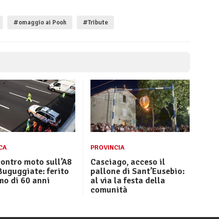
#omaggio ai Pooh
#Tribute
CA
PROVINCIA
ontro moto sull’A8
Casciago, acceso il
uguggiate: ferito
pallone di Sant’Eusebio:
mo di 60 anni
al via la festa della
comunità