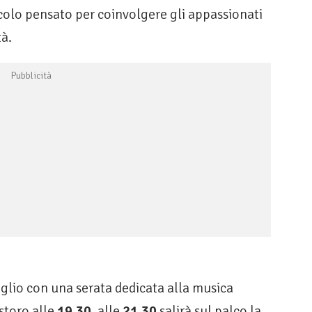
acolo pensato per coinvolgere gli appassionati
tà.
glio con una serata dedicata alla musica
istoro alle
19.30
, alle
21.30
salirà sul palco la