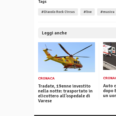
Tags
#Diavolo Rock Circus
#live
#musica
Leggi anche
CRONA
CRONACA
Auto c
Tradate, 19enne investito
dopo B
nella notte: trasportato in
un uo
elicottero all’ospedale di
Varese