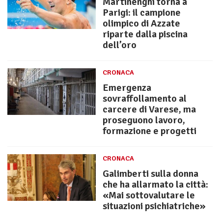
Martinenghi torna a
Parigi: il campione
olimpico di Azzate
riparte dalla piscina
dell’oro
CRONACA
Emergenza
sovraffollamento al
carcere di Varese, ma
proseguono lavoro,
formazione e progetti
CRONACA
Galimberti sulla donna
che ha allarmato la città:
«Mai sottovalutare le
situazioni psichiatriche»