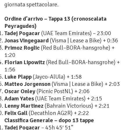
giornata spettacolare.
Ordine d’arrivo – Tappa 13 (cronoscalata
Peyragudes)
Tadej Pogacar
(UAE Team Emirates) – 23:00
Jonas Vingegaard
(Visma | Lease a Bike) + 0:36
Primoz Roglic
(Red Bull–BORA-hansgrohe) +
1:20
Florian Lipowitz
(Red Bull–BORA-hansgrohe) +
1:56
Luke Plapp
(Jayco-AlUla) + 1:58
Matteo Jorgenson
(Visma | Lease a Bike) + 2:03
Oscar Onley
(Picnic PostNL) + 2:06
Adam Yates
(UAE Team Emirates) + 2:15
Lenny Martinez
(Bahrain Victorious) + 2:21
Felix Gall
(Decathlon AG2R) + 2:22
Classifica Generale – dopo 13 tappe
Tadej Pogacar
– 45h 45′ 51”