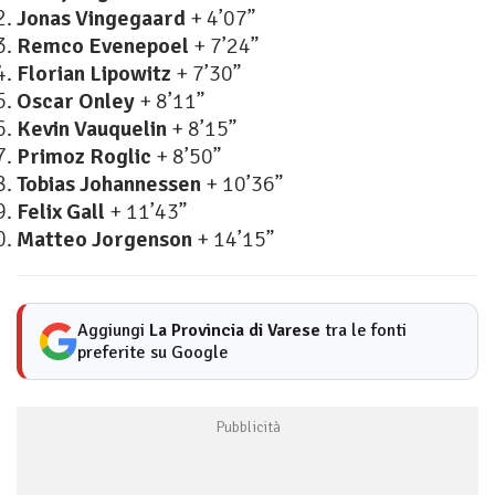
Jonas Vingegaard
+ 4’07”
Remco Evenepoel
+ 7’24”
Florian Lipowitz
+ 7’30”
Oscar Onley
+ 8’11”
Kevin Vauquelin
+ 8’15”
Primoz Roglic
+ 8’50”
Tobias Johannessen
+ 10’36”
Felix Gall
+ 11’43”
Matteo Jorgenson
+ 14’15”
Aggiungi
La Provincia di Varese
tra le fonti
preferite su Google