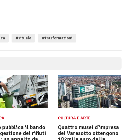
ica
#rituale
#trasformazioni
CA
CULTURA E ARTE
 pubblica il bando
Quattro musei d’impresa
 gestione dei rifiuti
del Varesotto ottengono
: un appalto da
182mila euro dalla