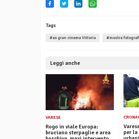
Tags
#ex gran cinema Vittoria
#mostra fotograf
Leggi anche
CRONA
VARESE
Varese
Rogo in viale Europa:
per la
bruciano sterpaglie e area
urbani
boschiva, maxi intervento