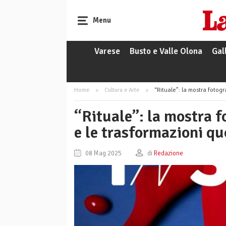
Menu
Varese
Busto e Valle Olona
Gal
Home
Cultura e Arte
“Rituale”: la mostra fotogra
“Rituale”: la mostra f
e le trasformazioni qu
08 Mag 2025
di
Redazione