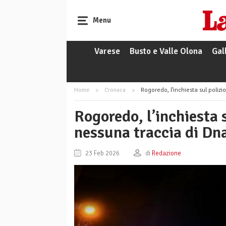
Menu
Varese
Busto e Valle Olona
Gal
Home
Cronaca
Rogoredo, l’inchiesta sul polizio
Rogoredo, l’inchiesta s
nessuna traccia di Dna
23 Feb 2026
di
Redazione