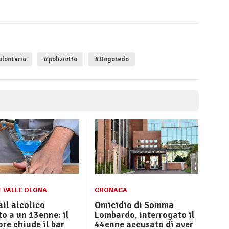
olontario
#poliziotto
#Rogoredo
E VALLE OLONA
CRONACA
il alcolico
Omicidio di Somma
o a un 13enne: il
Lombardo, interrogato il
re chiude il bar
44enne accusato di aver