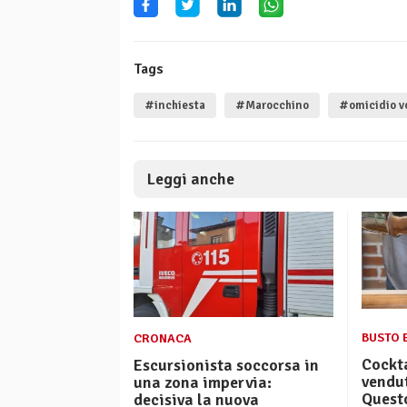
Tags
#inchiesta
#Marocchino
#omicidio v
Leggi anche
BUSTO 
CRONACA
Cockta
Escursionista soccorsa in
vendut
una zona impervia:
Questo
decisiva la nuova