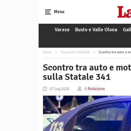
Menu
Varese
Busto e Valle Olona
Gal
Home
Trasporti e Viabilità
Scontro tra auto e mo
Scontro tra auto e moto
sulla Statale 341
07 Lug 2026
di
Redazione