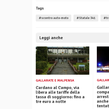
Tags
#scontro auto-moto
#Statale 341
#tra
Leggi anche
GALLAR
GALLARATE E MALPENSA
Gallar
Cardano al Campo, via
compa
libera alle tariffe della
arres
tassa di soggiorno: fino a
anche
tre euro a notte
tenta