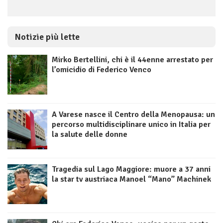
Notizie più lette
Mirko Bertellini, chi è il 44enne arrestato per
l’omicidio di Federico Venco
A Varese nasce il Centro della Menopausa: un
percorso multidisciplinare unico in Italia per
la salute delle donne
Tragedia sul Lago Maggiore: muore a 37 anni
la star tv austriaca Manoel “Mano” Machinek