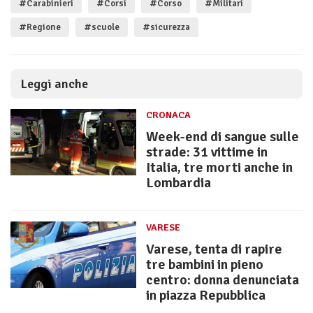
#Carabinieri
#Corsi
#Corso
#Militari
#Regione
#scuole
#sicurezza
Leggi anche
CRONACA
Week-end di sangue sulle
strade: 31 vittime in
Italia, tre morti anche in
Lombardia
VARESE
Varese, tenta di rapire
tre bambini in pieno
centro: donna denunciata
in piazza Repubblica