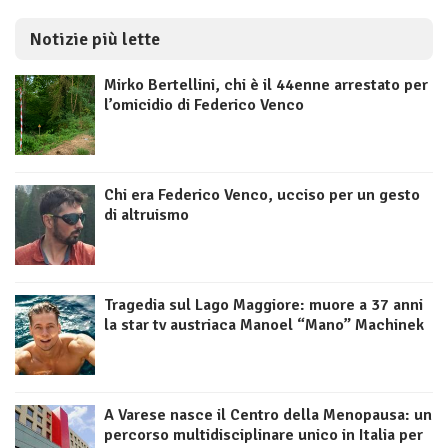
Notizie più lette
Mirko Bertellini, chi è il 44enne arrestato per
l’omicidio di Federico Venco
Chi era Federico Venco, ucciso per un gesto
di altruismo
Tragedia sul Lago Maggiore: muore a 37 anni
la star tv austriaca Manoel “Mano” Machinek
A Varese nasce il Centro della Menopausa: un
percorso multidisciplinare unico in Italia per