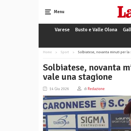
Menu
Varese
Busto e Valle Olona
Gal
Home
Sport
Solbiatese, novanta minuti per la 
Solbiatese, novanta mi
vale una stagione
14 Giu 2026
di
Redazione