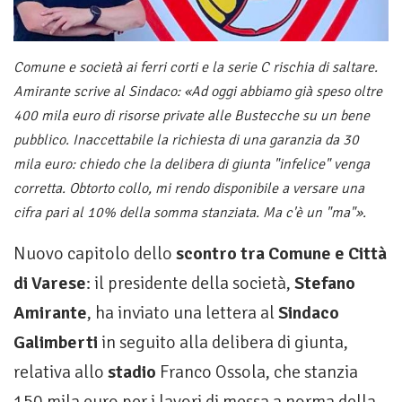
Comune e società ai ferri corti e la serie C rischia di saltare.
Amirante scrive al Sindaco: «Ad oggi abbiamo già speso oltre
400 mila euro di risorse private alle Bustecche su un bene
pubblico. Inaccettabile la richiesta di una garanzia da 30
mila euro: chiedo che la delibera di giunta "infelice" venga
corretta. Obtorto collo, mi rendo disponibile a versare una
cifra pari al 10% della somma stanziata. Ma c'è un "ma"».
Nuovo capitolo dello
scontro tra Comune e Città
di Varese
: il presidente della società,
Stefano
Amirante
, ha inviato una lettera al
Sindaco
Galimberti
in seguito alla delibera di giunta,
relativa allo
stadio
Franco Ossola, che stanzia
150 mila euro per i lavori di messa a norma della