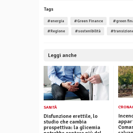
Tags
#energia
#Green Finance
#green fin
#Regione
#sostenibilità
#transizion
Leggi anche
CRONA
SANITÀ
Incend
Disfunzione erettile, lo
appar
studio che cambia
Comasc
prospettiva: la glicemia
salva
potrebbe contare più del