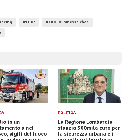
ancing
#LIUC
#LIUC Business School
e
CA
POLITICA
io in un
La Regione Lombardia
tamento a nel
stanzia 500mila euro per
o, vigili del fuoco
la sicurezza urbana e i
no anche un cane
progetti sul territorio