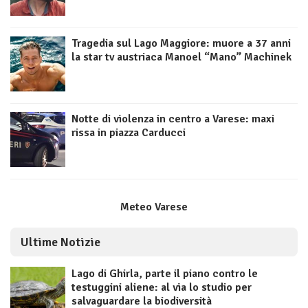
Tragedia sul Lago Maggiore: muore a 37 anni
la star tv austriaca Manoel “Mano” Machinek
Notte di violenza in centro a Varese: maxi
rissa in piazza Carducci
Meteo Varese
Ultime Notizie
Lago di Ghirla, parte il piano contro le
testuggini aliene: al via lo studio per
salvaguardare la biodiversità