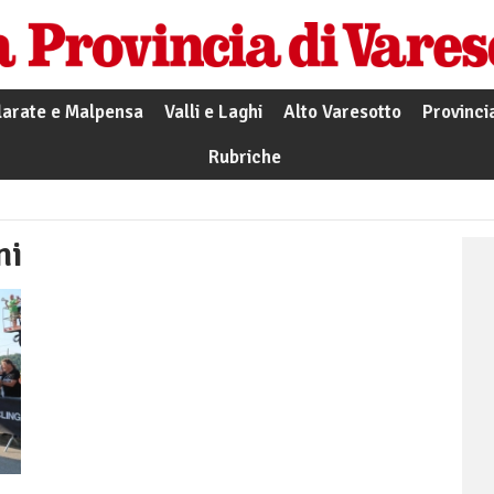
larate e Malpensa
Valli e Laghi
Alto Varesotto
Provinci
Rubriche
ni