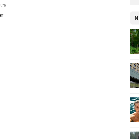
tura
er
N