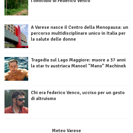
l’omicidio di Federico Venco
A Varese nasce il Centro della Menopausa: un
percorso multidisciplinare unico in Italia per
la salute delle donne
Tragedia sul Lago Maggiore: muore a 37 anni
la star tv austriaca Manoel “Mano” Machinek
Chi era Federico Venco, ucciso per un gesto
di altruismo
Meteo Varese