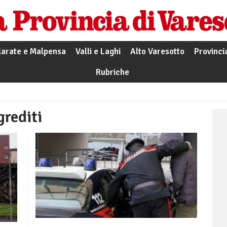
larate e Malpensa
Valli e Laghi
Alto Varesotto
Provinci
Rubriche
grediti