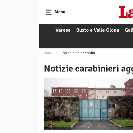
Menu
Varese
Busto e Valle Olona
Gal
Home
carabinieri aggrediti
Notizie carabinieri ag