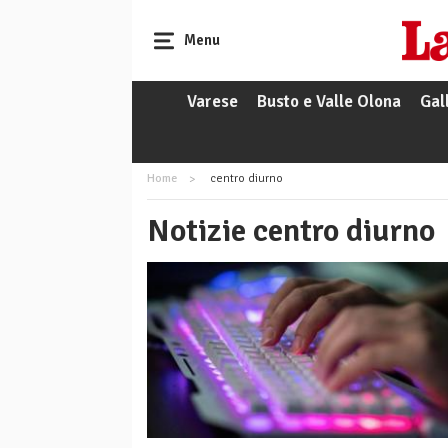
Menu
Varese
Busto e Valle Olona
Gal
Home
centro diurno
Notizie centro diurno