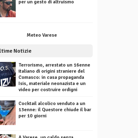
per un gesto di altruismo
Meteo Varese
ltime Notizie
Terrorismo, arrestato un 16enne
italiano di origini straniere del
Comasco: in casa propaganda
Isis, materiale neonazista e un
video per costruire ordigni
Cocktail alcolico venduto a un
13enne: il Questore chiude il bar
per 10 giorni
A Varese, un caldo senza