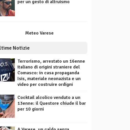
per un gesto di altruismo
Meteo Varese
ltime Notizie
Terrorismo, arrestato un 16enne
italiano di origini straniere del
Comasco: in casa propaganda
Isis, materiale neonazista e un
video per costruire ordigni
Cocktail alcolico venduto a un
13enne: il Questore chiude il bar
per 10 giorni
A Varese, un caldo senza