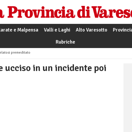
larate e Malpensa
Valli e Laghi
Alto Varesotto
Provinci
Rubriche
velatosi premeditato
e ucciso in un incidente poi