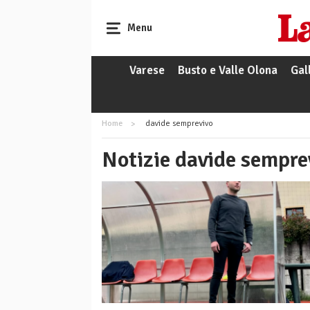
Menu
Varese
Busto e Valle Olona
Gal
Home
davide semprevivo
Notizie davide sempre