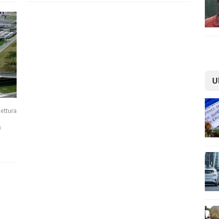
U
lettura
n