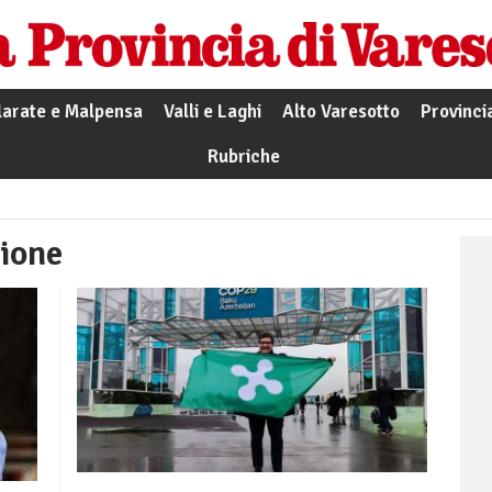
larate e Malpensa
Valli e Laghi
Alto Varesotto
Provinci
Rubriche
ione