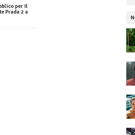
blico per Il
te Prada 2 a
N