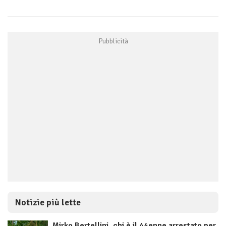
Notizie più lette
Mirko Bertellini, chi è il 44enne arrestato per