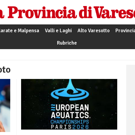
larate e Malpensa
Valli e Laghi
Alto Varesotto
Provinci
Rubriche
oto