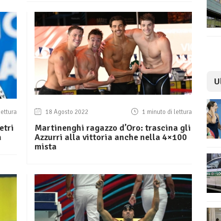
U
lettura
18 Agosto 2022
1 minuto di lettura
etri
Martinenghi ragazzo d’Oro: trascina gli
a
Azzurri alla vittoria anche nella 4×100
mista