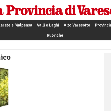
larate e Malpensa
Valli e Laghi
Alto Varesotto
Provinci
Rubriche
nico