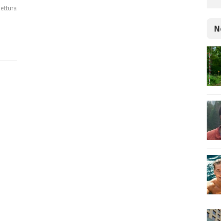
lettura
N