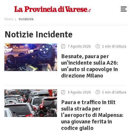
Home
Incidente
Notizie Incidente
7 Agosto 2026
1 min di lettura
Besnate, paura per
un’incidente sulla A26:
un’auto si capovolge in
direzione Milano
3 Agosto 2026
1 min di lettura
Paura e traffico in tilt
sulla strada per
l’aeroporto di Malpensa:
una giovane ferita in
codice giallo