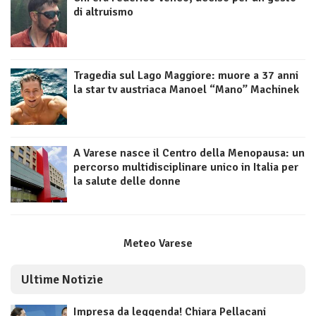
di altruismo
Tragedia sul Lago Maggiore: muore a 37 anni
la star tv austriaca Manoel “Mano” Machinek
A Varese nasce il Centro della Menopausa: un
percorso multidisciplinare unico in Italia per
la salute delle donne
Meteo Varese
Ultime Notizie
Impresa da leggenda! Chiara Pellacani