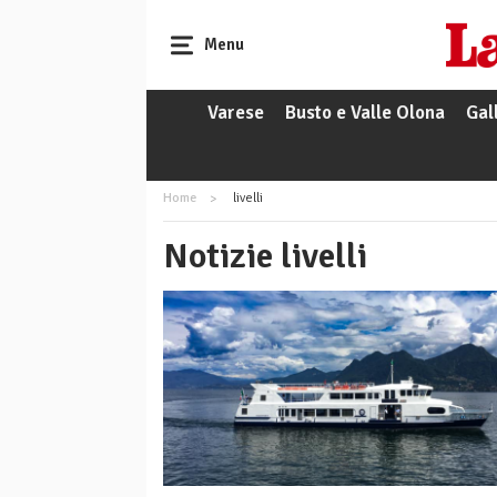
Menu
Varese
Busto e Valle Olona
Gal
Home
livelli
Notizie livelli