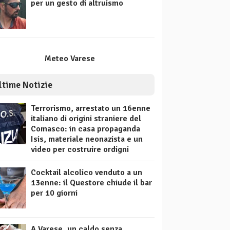
per un gesto di altruismo
Meteo Varese
ltime Notizie
Terrorismo, arrestato un 16enne
italiano di origini straniere del
Comasco: in casa propaganda
Isis, materiale neonazista e un
video per costruire ordigni
Cocktail alcolico venduto a un
13enne: il Questore chiude il bar
per 10 giorni
A Varese, un caldo senza