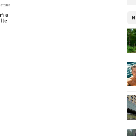
lettura
ri a
N
lle