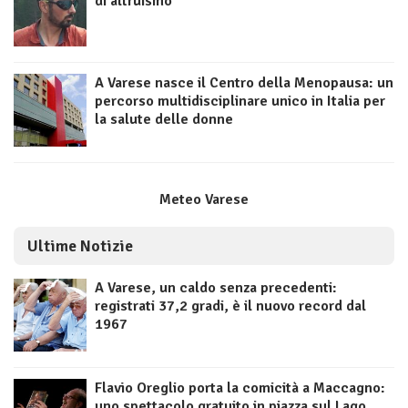
di altruismo
A Varese nasce il Centro della Menopausa: un
percorso multidisciplinare unico in Italia per
la salute delle donne
Meteo Varese
Ultime Notizie
A Varese, un caldo senza precedenti:
registrati 37,2 gradi, è il nuovo record dal
1967
Flavio Oreglio porta la comicità a Maccagno:
uno spettacolo gratuito in piazza sul Lago