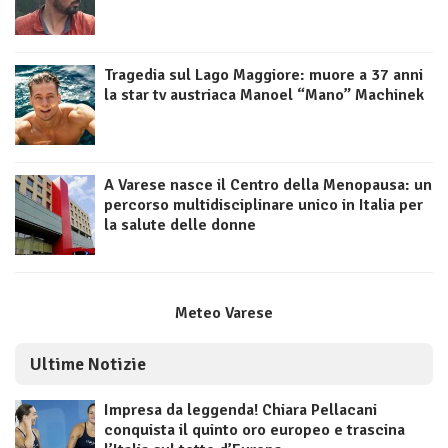
Tragedia sul Lago Maggiore: muore a 37 anni
la star tv austriaca Manoel “Mano” Machinek
A Varese nasce il Centro della Menopausa: un
percorso multidisciplinare unico in Italia per
la salute delle donne
Meteo Varese
Ultime Notizie
Impresa da leggenda! Chiara Pellacani
conquista il quinto oro europeo e trascina