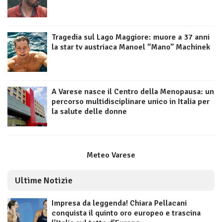
Tragedia sul Lago Maggiore: muore a 37 anni
la star tv austriaca Manoel “Mano” Machinek
A Varese nasce il Centro della Menopausa: un
percorso multidisciplinare unico in Italia per
la salute delle donne
Meteo Varese
Ultime Notizie
Impresa da leggenda! Chiara Pellacani
conquista il quinto oro europeo e trascina