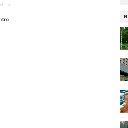
lettura
i
N
entro