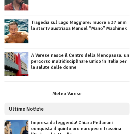
Tragedia sul Lago Maggiore: muore a 37 anni
la star tv austriaca Manoel “Mano” Machinek
A Varese nasce il Centro della Menopausa: un
percorso multidisciplinare unico in Italia per
la salute delle donne
Meteo Varese
Ultime Notizie
Impresa da leggenda! Chiara Pellacani
conquista il quinto oro europeo e trascina