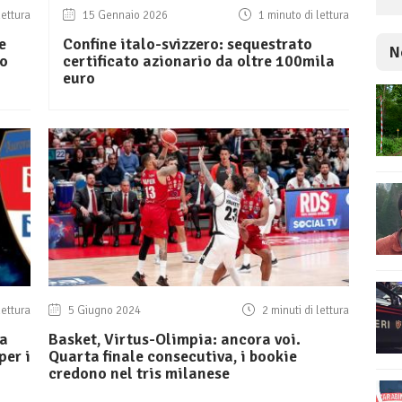
lettura
15 Gennaio 2026
1 minuto di lettura
e
Confine italo-svizzero: sequestrato
N
lo
certificato azionario da oltre 100mila
euro
lettura
5 Giugno 2024
2 minuti di lettura
 a
Basket, Virtus-Olimpia: ancora voi.
per i
Quarta finale consecutiva, i bookie
credono nel tris milanese