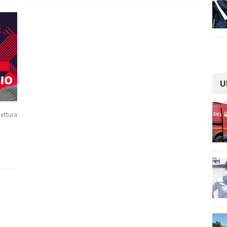
U
lettura