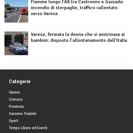
Fiamme lungo l’A8 tra Castronno e Gazzada:
incendio di sterpaglie, traffico rallentato
verso Varese
Varese, fermata la donna che si avvicinava ai
bambini: disposto l’allontanamento dall’Italia
Categorie
Varese
Cronaca
Provincia
Saronno Tradate
Sport
Tempo Libero ed Eventi