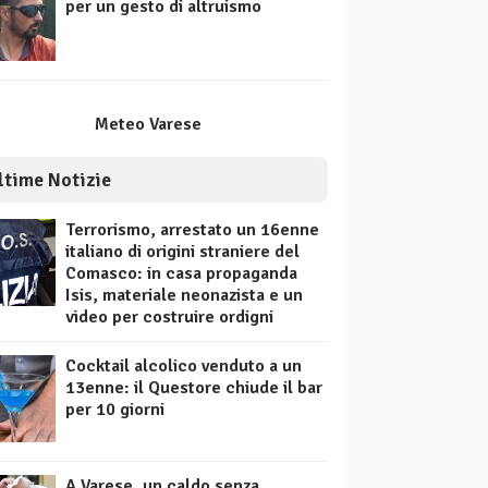
per un gesto di altruismo
Meteo Varese
ltime Notizie
Terrorismo, arrestato un 16enne
italiano di origini straniere del
Comasco: in casa propaganda
Isis, materiale neonazista e un
video per costruire ordigni
Cocktail alcolico venduto a un
13enne: il Questore chiude il bar
per 10 giorni
A Varese, un caldo senza