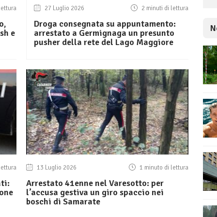
lettura
27 Luglio 2026
2 minuti di lettura
o,
Droga consegnata su appuntamento:
N
sh e
arrestato a Germignaga un presunto
pusher della rete del Lago Maggiore
lettura
13 Luglio 2026
1 minuto di lettura
ti:
Arrestato 41enne nel Varesotto: per
ione
l’accusa gestiva un giro spaccio nei
boschi di Samarate