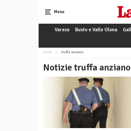
Menu
Varese
Busto e Valle Olona
Gal
Home
truffa anziano
Notizie truffa anziano