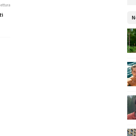
lettura
ti
N