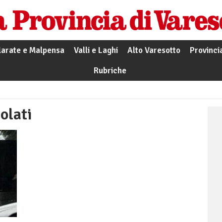
larate e Malpensa
Valli e Laghi
Alto Varesotto
Provinci
Rubriche
olati