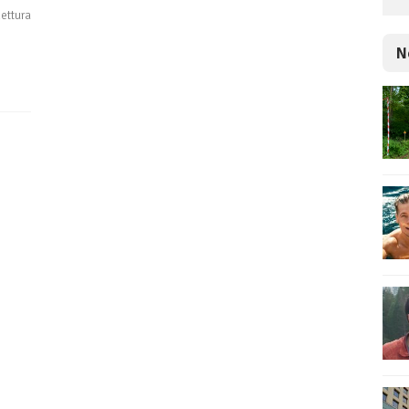
lettura
N