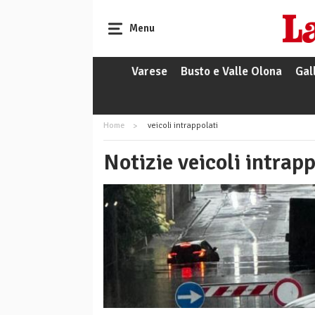
Menu
Varese
Busto e Valle Olona
Gal
Home
veicoli intrappolati
Notizie veicoli intrapp