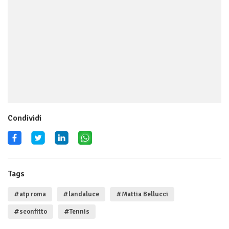
Condividi
Tags
#atp roma
#landaluce
#Mattia Bellucci
#sconfitto
#Tennis