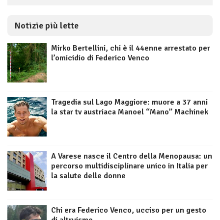
Notizie più lette
Mirko Bertellini, chi è il 44enne arrestato per
l’omicidio di Federico Venco
Tragedia sul Lago Maggiore: muore a 37 anni
la star tv austriaca Manoel “Mano” Machinek
A Varese nasce il Centro della Menopausa: un
percorso multidisciplinare unico in Italia per
la salute delle donne
Chi era Federico Venco, ucciso per un gesto