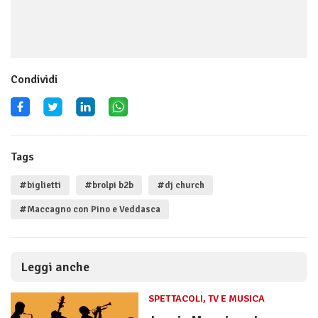
Condividi
Tags
#biglietti
#brolpi b2b
#dj church
#Maccagno con Pino e Veddasca
Leggi anche
SPETTACOLI, TV E MUSICA