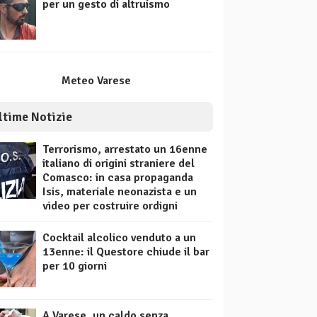
per un gesto di altruismo
Meteo Varese
ltime Notizie
Terrorismo, arrestato un 16enne
italiano di origini straniere del
Comasco: in casa propaganda
Isis, materiale neonazista e un
video per costruire ordigni
Cocktail alcolico venduto a un
13enne: il Questore chiude il bar
per 10 giorni
A Varese, un caldo senza