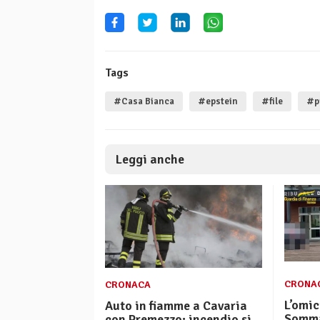
Tags
#Casa Bianca
#epstein
#file
#p
Leggi anche
CRONA
CRONACA
L’omic
Auto in fiamme a Cavaria
Somma
con Premezzo: incendio si