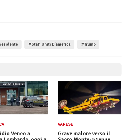
residente
#Stati Uniti D'america
#Trump
CA
VARESE
idio Venco a
Grave malore verso il
 Lombardo, oggi a
Sacro Monte: 51enne