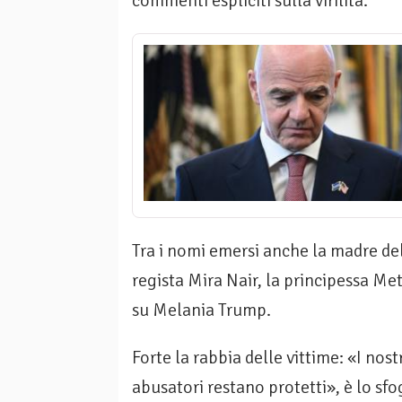
commenti espliciti sulla virilità.
Tra i nomi emersi anche la madre de
regista Mira Nair, la principessa Met
su Melania Trump.
Forte la rabbia delle vittime: «I nos
abusatori restano protetti», è lo sf